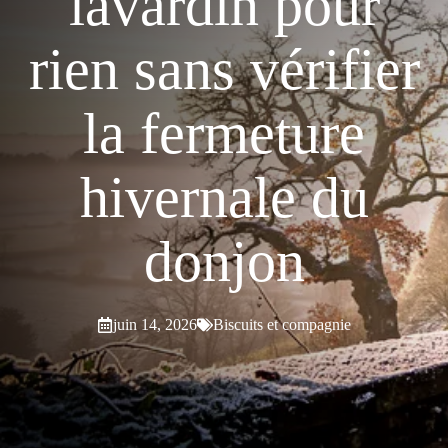
lavardin pour
rien sans vérifier
la fermeture
hivernale du
donjon
juin 14, 2026
Biscuits et compagnie