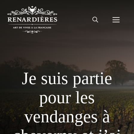
Aller
au
Men
contenu
Je suis partie
pour les
vendanges à