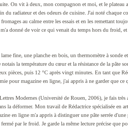
uite. On vit à deux, mon compagnon et moi, et le plateau a 
oin du radiateur et des odeurs de cuisine. J'ai noté chaque c
 fromages au calme entre les essais et en les remettant toujo
m'a donné de voir ce qui venait du temps hors du froid, et 
 à lame fine, une planche en bois, un thermomètre à sonde et 
notais la température du cœur et la résistance de la pâte so
 deux pièces, puis 12 °C après vingt minutes. En tant que Réd
omie pour magazine en ligne, j'ai appris à ne garder que ce q
ettres Modernes (Université de Rouen, 2006), je fais très 
ans la déformer. Mon travail de Rédactrice spécialisée en art
ne en ligne m'a appris à distinguer une pâte serrée d'une p
 fermé par le froid. Je garde la même lecture précise que po