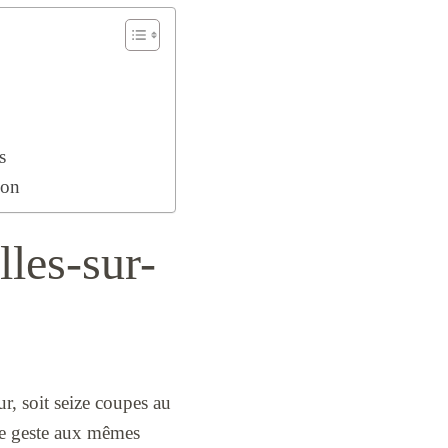
s
ion
lles-sur-
ur, soit seize coupes au
ême geste aux mêmes