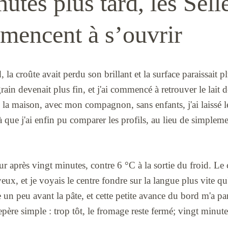
utes plus tard, les Sell
mencent à s’ouvrir
 la croûte avait perdu son brillant et la surface paraissait p
 grain devenait plus fin, et j'ai commencé à retrouver le lait d
 la maison, avec mon compagnon, sans enfants, j'ai laissé le
 là que j'ai enfin pu comparer les profils, au lieu de simple
ur après vingt minutes, contre 6 °C à la sortie du froid. Le
eux, et je voyais le centre fondre sur la langue plus vite qu
e un peu avant la pâte, et cette petite avance du bord m'a pa
repère simple : trop tôt, le fromage reste fermé; vingt minute