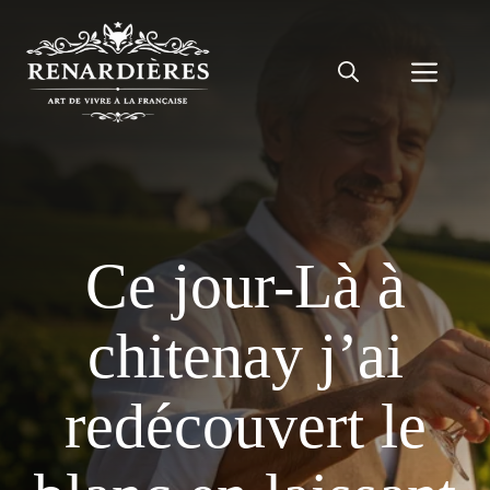
Aller
au
Men
contenu
Ce jour-Là à
chitenay j’ai
redécouvert le