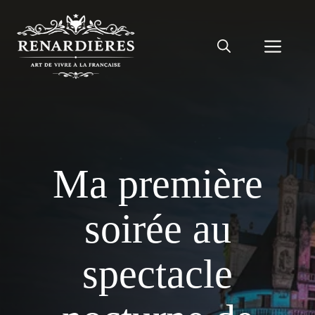
Aller
au
Men
contenu
Ma première
soirée au
spectacle