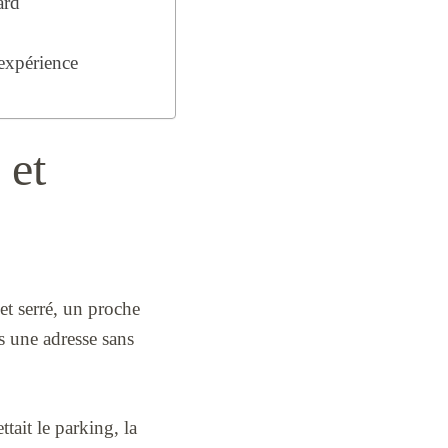
ard
 expérience
 et
et serré, un proche
is une adresse sans
tait le parking, la