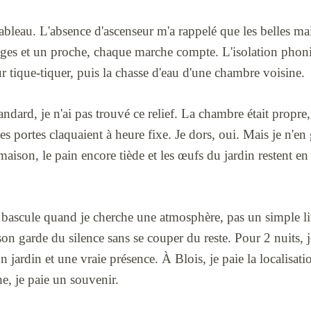
e tableau. L'absence d'ascenseur m'a rappelé que les belles m
ages et un proche, chaque marche compte. L'isolation phon
ur tique-tiquer, puis la chasse d'eau d'une chambre voisine.
dard, je n'ai pas trouvé ce relief. La chambre était propre, l
s portes claquaient à heure fixe. Je dors, oui. Mais je n'en 
ison, le pain encore tiède et les œufs du jardin restent en t
x bascule quand je cherche une atmosphère, pas un simple l
on garde du silence sans se couper du reste. Pour 2 nuits, 
n jardin et une vraie présence. À Blois, je paie la localisati
he, je paie un souvenir.