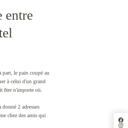
e entre
tel
à part, le pain coupé au
ner à celui d'un grand
it être n'importe où.
'a donné 2 adresses
mme chez des amis qui