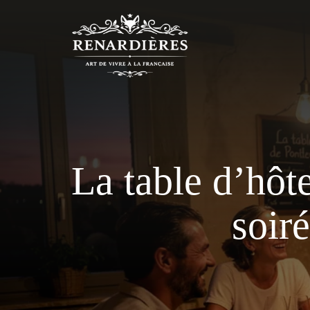
Aller
au
contenu
La table d’hôt
soiré