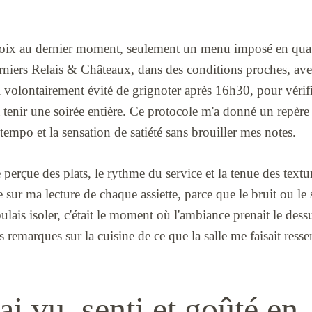
 choix au dernier moment, seulement un menu imposé en quat
niers Relais & Châteaux, dans des conditions proches, avec
 volontairement évité de grignoter après 16h30, pour vérifier
à tenir une soirée entière. Ce protocole m'a donné un repère 
tempo et la sensation de satiété sans brouiller mes notes.
e perçue des plats, le rythme du service et la tenue des textur
ble sur ma lecture de chaque assiette, parce que le bruit ou 
lais isoler, c'était le moment où l'ambiance prenait le dess
es remarques sur la cuisine de ce que la salle me faisait resse
ai vu, senti et goûté en