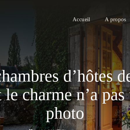
Accueil
A propos
s chambres d’hôtes 
 le charme n’a pas 
photo