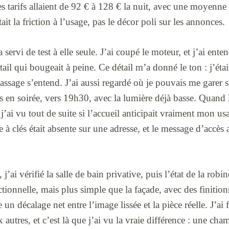
 les tarifs allaient de 92 € à 128 € la nuit, avec une moyenn
it la friction à l’usage, pas le décor poli sur les annonces.
servi de test à elle seule. J’ai coupé le moteur, et j’ai ente
rtail qui bougeait à peine. Ce détail m’a donné le ton : j’éta
assage s’entend. J’ai aussi regardé où je pouvais me garer 
ais en soirée, vers 19h30, avec la lumière déjà basse. Quand
j’ai vu tout de suite si l’accueil anticipait vraiment mon us
 à clés était absente sur une adresse, et le message d’accès 
j’ai vérifié la salle de bain privative, puis l’état de la robine
nctionnelle, mais plus simple que la façade, avec des finitio
un décalage net entre l’image lissée et la pièce réelle. J’ai 
x autres, et c’est là que j’ai vu la vraie différence : une cham