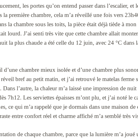
cement, les portes qu’on entend passer dans l’escalier, et l
s la première chambre, cela m’a réveillé une fois vers 23h4
Dans la chambre sous les toits, la pièce était déjà tiède à mon
tait lourd. J’ai senti très vite que cette chambre allait mont
 nuit la plus chaude a été celle du 12 juin, avec 24 °C dans
il d’une chambre mieux isolée et d’une chambre plus sono
 réveil bref au petit matin, et j’ai retrouvé le matelas ferme 
 Dans l’autre, la chaleur m’a laissé une impression de nui
dès 7h12. Les serviettes épaisses m’ont plu, et j’ai noté le c
nnes, ce qui m’a rappelé que je dormais dans une maison d
aste entre confort réel et charme affiché m’a semblé très vis
ientation de chaque chambre, parce que la lumière m’a joué 