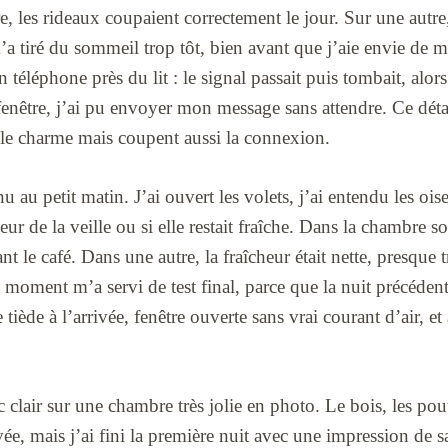
 les rideaux coupaient correctement le jour. Sur une autre, 
a tiré du sommeil trop tôt, bien avant que j’aie envie de me 
 téléphone près du lit : le signal passait puis tombait, alor
nêtre, j’ai pu envoyer mon message sans attendre. Ce déta
 le charme mais coupent aussi la connexion.
u au petit matin. J’ai ouvert les volets, j’ai entendu les oisea
ur de la veille ou si elle restait fraîche. Dans la chambre sou
t le café. Dans une autre, la fraîcheur était nette, presque 
e moment m’a servi de test final, parce que la nuit précédente
 tiède à l’arrivée, fenêtre ouverte sans vrai courant d’air, e
 clair sur une chambre très jolie en photo. Le bois, les pout
ivée, mais j’ai fini la première nuit avec une impression de s