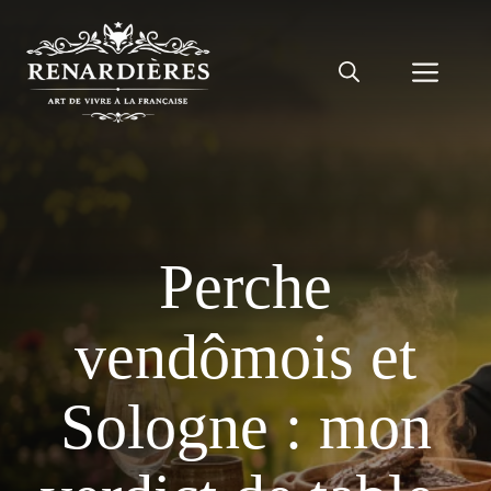
Aller
au
Men
contenu
Perche
vendômois et
Sologne : mon